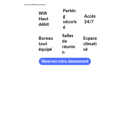
À partir de 299€ par mois/htva
Parkin
Wifi
g
Accès
Haut
sécuris
24/7
débit
é
Salles
Bureau
Espace
de
tout
climati
réunio
équipé
sé
n
Réservez votre abonnement