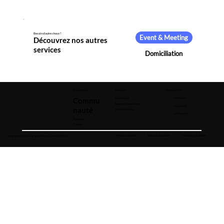
Besoin d'autre chose ?
Event & Meeting
Découvrez nos autres
services
Domiciliation
Navigation
Services
Nous suivre
Coworking
LinkedIn
Commu
Event & Conférence
Facebook
nauté
Domiciliation
Instagram
À propos
Contact
Mentions légales
Politique de cookies
Conditions générales
Copyright © 2026 - All right reserved - MATE OFFICE