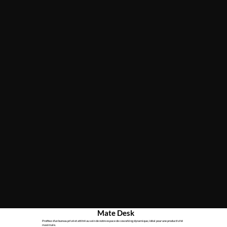
Mate Desk
Profitez d'un bureau privé et attitré au sein de notre espace de coworking dynamique, idéal pour une productivité
maximale.