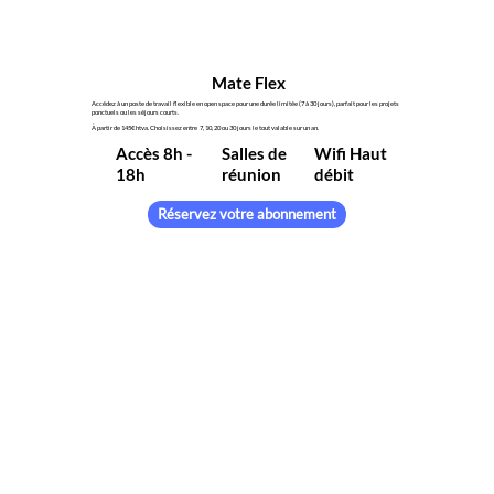
Mate Flex
Accédez à un poste de travail flexible en open space pour une durée limitée (7 à 30 jours), parfait pour les projets
ponctuels ou les séjours courts.
À partir de 145€ htva. Choisissez entre 7, 10, 20 ou 30 jours le tout valable sur un an.
Accès 8h -
Salles de
Wifi Haut
18h
réunion
débit
Réservez votre abonnement