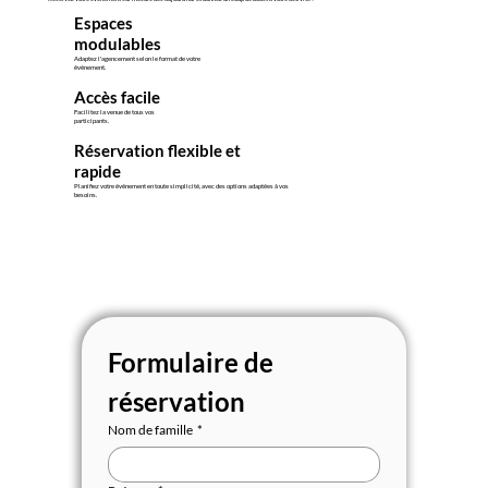
Espaces
modulables
Adaptez l'agencement selon le format de votre
événement.
Accès facile
Facilitez la venue de tous vos
participants.
Réservation flexible et
rapide
Planifiez votre événement en toute simplicité, avec des options adaptées à vos
besoins.
Formulaire de 
réservation
Nom de famille
*