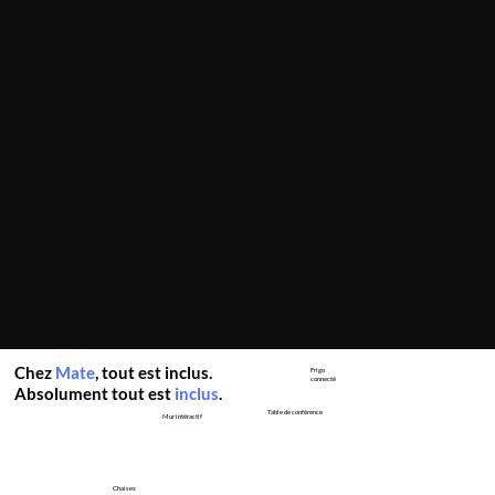
Chez
Mate
, tout est inclus.
Frigo
connecté
Absolument tout est
inclus
.
Table de conférence
Mur intéractif
Chaises