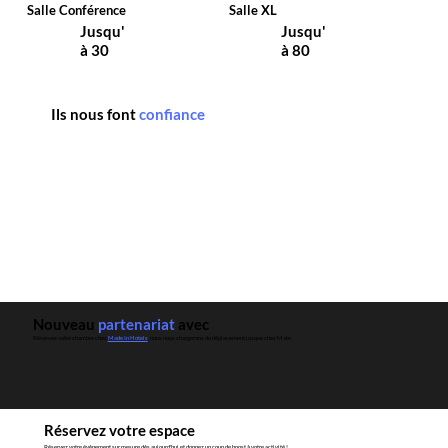
Salle Conférence
Salle XL
Jusqu'
Jusqu'
à 30
à 80
Ils nous font
confiance
Nouveau
partenariat
avec
Réservez votre chambre chez
Made In Hotels
, nous nous chargerons du déplacement jusque chez Mate.
Réservez votre espace
Réservez votre évènement sur mesure dès aujourd'hui et donnez un coup de boost à votre activité !